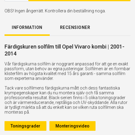
OBS! Ingen ångerrätt. Kontrollera din beställning noga.
INFORMATION
RECENSIONER
Färdigskuren solfilm till Opel Vivaro kombi | 2001-
2014
Vår färdigskurna solfilm är noggrant anpassad för att ge en exakt
passform, utan behov av egna justeringar. Solfilmen är en formbar
klisterfilm av högsta kvalitet med 15 års garanti - samma solfilm
som experterna använder.
Tack vare solfilmens färdigskurna mått och dess fantastiska
krympegenskaper kan du nu montera själv och få samma
professionella resultat. Black-serien finns i 5 olika toningsgrader
och är värmereducerande, reptåliga och UV-skyddande. Alla rutor
är tydligt märkta så att du enkelt kan se vilken ruta solfilmen ska
monteras på.
Toningsgrader
Monteringsvideo