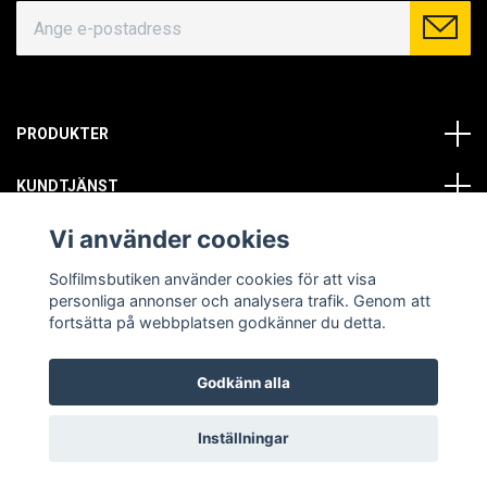
PRODUKTER
KUNDTJÄNST
Vi använder cookies
OM OSS
Solfilmsbutiken använder cookies för att visa
SOCIALA MEDIER
personliga annonser och analysera trafik. Genom att
fortsätta på webbplatsen godkänner du detta.
Godkänn alla
© Copyright 2026 Solfilmsbutiken. All rights reserved.
Inställningar