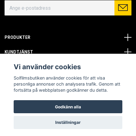
PRODUKTER
KUNDTJÄNST
Vi använder cookies
OM OSS
Solfilmsbutiken använder cookies för att visa
SOCIALA MEDIER
personliga annonser och analysera trafik. Genom att
fortsätta på webbplatsen godkänner du detta.
Godkänn alla
© Copyright 2026 Solfilmsbutiken. All rights reserved.
Inställningar