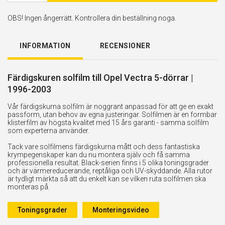
OBS! Ingen ångerrätt. Kontrollera din beställning noga.
INFORMATION
RECENSIONER
Färdigskuren solfilm till Opel Vectra 5-dörrar |
1996-2003
Vår färdigskurna solfilm är noggrant anpassad för att ge en exakt
passform, utan behov av egna justeringar. Solfilmen är en formbar
klisterfilm av högsta kvalitet med 15 års garanti - samma solfilm
som experterna använder.
Tack vare solfilmens färdigskurna mått och dess fantastiska
krympegenskaper kan du nu montera själv och få samma
professionella resultat. Black-serien finns i 5 olika toningsgrader
och är värmereducerande, reptåliga och UV-skyddande. Alla rutor
är tydligt märkta så att du enkelt kan se vilken ruta solfilmen ska
monteras på.
Toningsgrader
Monteringsvideo