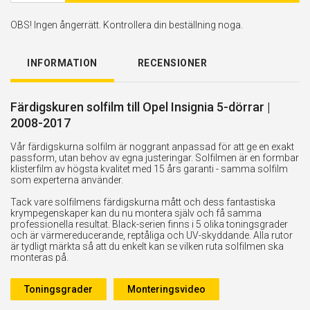
OBS! Ingen ångerrätt. Kontrollera din beställning noga.
INFORMATION
RECENSIONER
Färdigskuren solfilm till Opel Insignia 5-dörrar |
2008-2017
Vår färdigskurna solfilm är noggrant anpassad för att ge en exakt
passform, utan behov av egna justeringar. Solfilmen är en formbar
klisterfilm av högsta kvalitet med 15 års garanti - samma solfilm
som experterna använder.
Tack vare solfilmens färdigskurna mått och dess fantastiska
krympegenskaper kan du nu montera själv och få samma
professionella resultat. Black-serien finns i 5 olika toningsgrader
och är värmereducerande, reptåliga och UV-skyddande. Alla rutor
är tydligt märkta så att du enkelt kan se vilken ruta solfilmen ska
monteras på.
Toningsgrader
Monteringsvideo