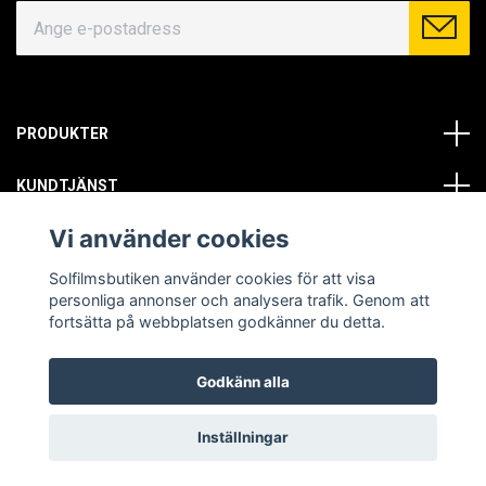
PRODUKTER
KUNDTJÄNST
Vi använder cookies
OM OSS
Solfilmsbutiken använder cookies för att visa
SOCIALA MEDIER
personliga annonser och analysera trafik. Genom att
fortsätta på webbplatsen godkänner du detta.
Godkänn alla
© Copyright 2026 Solfilmsbutiken. All rights reserved.
Inställningar