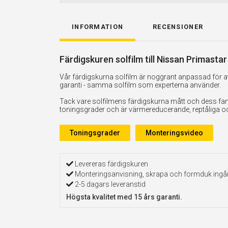
INFORMATION
RECENSIONER
Färdigskuren solfilm till Nissan Primasta
Vår färdigskurna solfilm är noggrant anpassad för att
garanti - samma solfilm som experterna använder.
Tack vare solfilmens färdigskurna mått och dess fan
toningsgrader och är värmereducerande, reptåliga och 
Toningsgrader
Monteringsvideo
Levereras färdigskuren
Monteringsanvisning, skrapa och formduk ingå
2-5 dagars leveranstid
Högsta kvalitet med 15 års garanti.