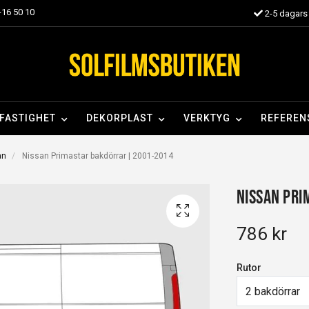
16 50 10
2-5 dagars 
FASTIGHET
DEKORPLAST
VERKTYG
REFEREN
an
Nissan Primastar bakdörrar | 2001-2014
Nissan Pri
786 kr
Rutor
2 bakdörrar