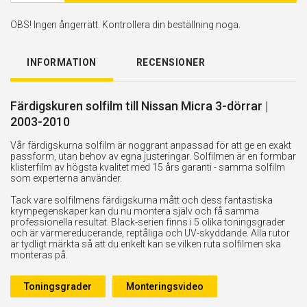
OBS! Ingen ångerrätt. Kontrollera din beställning noga.
INFORMATION
RECENSIONER
Färdigskuren solfilm till Nissan Micra 3-dörrar |
2003-2010
Vår färdigskurna solfilm är noggrant anpassad för att ge en exakt
passform, utan behov av egna justeringar. Solfilmen är en formbar
klisterfilm av högsta kvalitet med 15 års garanti - samma solfilm
som experterna använder.
Tack vare solfilmens färdigskurna mått och dess fantastiska
krympegenskaper kan du nu montera själv och få samma
professionella resultat. Black-serien finns i 5 olika toningsgrader
och är värmereducerande, reptåliga och UV-skyddande. Alla rutor
är tydligt märkta så att du enkelt kan se vilken ruta solfilmen ska
monteras på.
Toningsgrader
Monteringsvideo