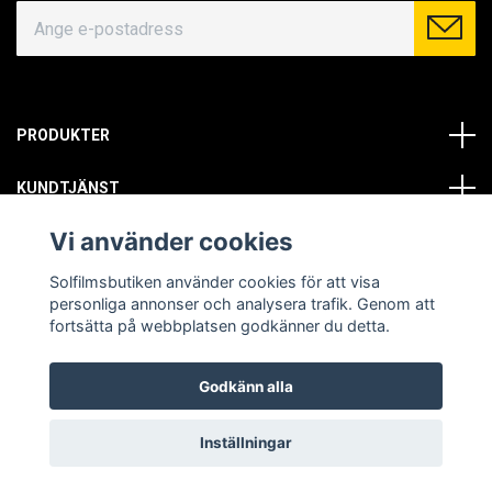
PRODUKTER
KUNDTJÄNST
Vi använder cookies
OM OSS
Solfilmsbutiken använder cookies för att visa
SOCIALA MEDIER
personliga annonser och analysera trafik. Genom att
fortsätta på webbplatsen godkänner du detta.
Godkänn alla
© Copyright 2026 Solfilmsbutiken. All rights reserved.
Inställningar