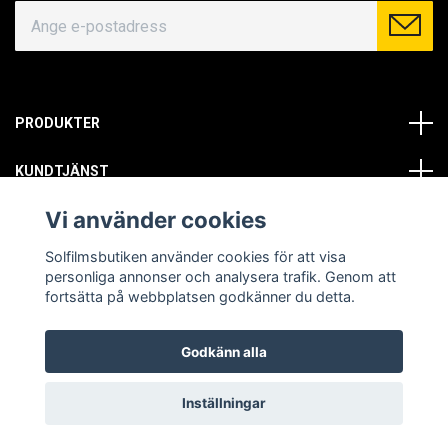
PRODUKTER
KUNDTJÄNST
Vi använder cookies
OM OSS
Solfilmsbutiken använder cookies för att visa
SOCIALA MEDIER
personliga annonser och analysera trafik. Genom att
fortsätta på webbplatsen godkänner du detta.
Godkänn alla
© Copyright 2026 Solfilmsbutiken. All rights reserved.
Inställningar