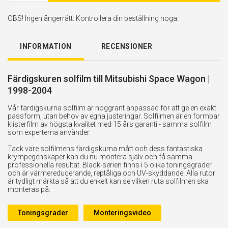
OBS! Ingen ångerrätt. Kontrollera din beställning noga.
INFORMATION
RECENSIONER
Färdigskuren solfilm till Mitsubishi Space Wagon |
1998-2004
Vår färdigskurna solfilm är noggrant anpassad för att ge en exakt
passform, utan behov av egna justeringar. Solfilmen är en formbar
klisterfilm av högsta kvalitet med 15 års garanti - samma solfilm
som experterna använder.
Tack vare solfilmens färdigskurna mått och dess fantastiska
krympegenskaper kan du nu montera själv och få samma
professionella resultat. Black-serien finns i 5 olika toningsgrader
och är värmereducerande, reptåliga och UV-skyddande. Alla rutor
är tydligt märkta så att du enkelt kan se vilken ruta solfilmen ska
monteras på.
Toningsgrader
Monteringsvideo