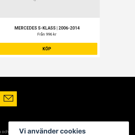
MERCEDES S-KLASS | 2006-2014
Från 996 kr
KÖP
SOCIALA MEDIER
Vi använder cookies
m och
Facebook