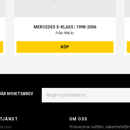
MERCEDES S-KLASS | 1998-2006
Från 996 kr
KÖP
 VÅR NYHETSBREV
TJÄNST
OM OSS
ta oss
Vi levererar solfilm, säkerhetsfil