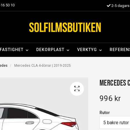
16 50 10
2-5 dagars 
FASTIGHET
DEKORPLAST
VERKTYG
REFEREN
cedes
Mercedes CLA 4-dörrar | 2019-2025
Mercedes 
996 kr
Rutor
5 bakre rutor