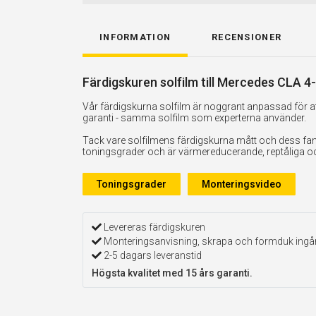
INFORMATION
RECENSIONER
Färdigskuren solfilm till Mercedes CLA 4
Vår färdigskurna solfilm är noggrant anpassad för att
garanti - samma solfilm som experterna använder.
Tack vare solfilmens färdigskurna mått och dess fan
toningsgrader och är värmereducerande, reptåliga och 
Toningsgrader
Monteringsvideo
Levereras färdigskuren
Monteringsanvisning, skrapa och formduk ingå
2-5 dagars leveranstid
Högsta kvalitet med 15 års garanti.