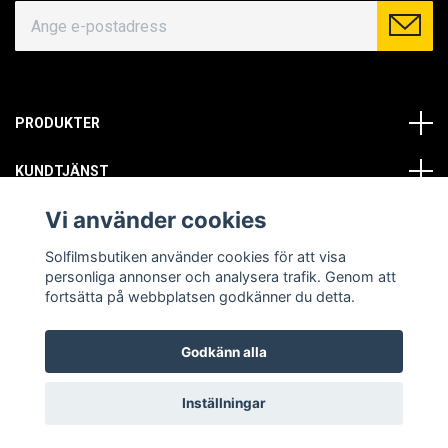
PRODUKTER
KUNDTJÄNST
Vi använder cookies
OM OSS
Solfilmsbutiken använder cookies för att visa
SOCIALA MEDIER
personliga annonser och analysera trafik. Genom att
fortsätta på webbplatsen godkänner du detta.
Godkänn alla
© Copyright 2026 Solfilmsbutiken. All rights reserved.
Inställningar