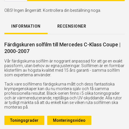
OBS! Ingen ångerrätt. Kontrollera din beställning noga.
INFORMATION
RECENSIONER
Färdigskuren solfilm till Mercedes C-Klass Coupe |
2000-2007
Vår färdigskurna solfilm är noggrant anpassad för att ge en exakt
passform, utan behov av egna justeringar. Solfilmen är en formbar
klisterfilm av högsta kvalitet med 15 års garanti - samma solfilm
som experterna använder.
Tack vare solfilmens färdigskurna mått och dess fantastiska
krympegenskaper kan du nu montera själv och få samma
professionella resultat. Black-serien finns i 5 olika toningsgrader
och är värmereducerande, reptåliga och UV-skyddande. Alla rutor
är tydligt märkta så att du enkelt kan se vilken ruta solfilmen ska
monteras på.
Toningsgrader
Monteringsvideo