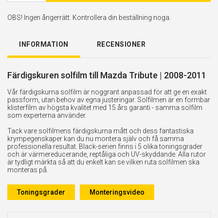
OBS! Ingen ångerrätt. Kontrollera din beställning noga.
INFORMATION
RECENSIONER
Färdigskuren solfilm till Mazda Tribute | 2008-2011
Vår färdigskurna solfilm är noggrant anpassad för att ge en exakt
passform, utan behov av egna justeringar. Solfilmen är en formbar
klisterfilm av högsta kvalitet med 15 års garanti - samma solfilm
som experterna använder.
Tack vare solfilmens färdigskurna mått och dess fantastiska
krympegenskaper kan du nu montera själv och få samma
professionella resultat. Black-serien finns i 5 olika toningsgrader
och är värmereducerande, reptåliga och UV-skyddande. Alla rutor
är tydligt märkta så att du enkelt kan se vilken ruta solfilmen ska
monteras på.
Toningsgrader
Monteringsvideo