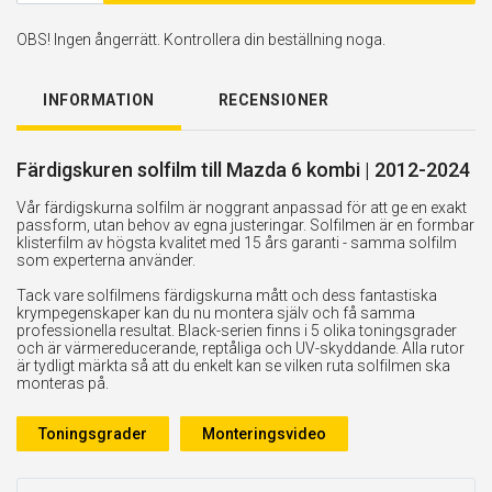
OBS! Ingen ångerrätt. Kontrollera din beställning noga.
INFORMATION
RECENSIONER
Färdigskuren solfilm till Mazda 6 kombi | 2012-2024
Vår färdigskurna solfilm är noggrant anpassad för att ge en exakt
passform, utan behov av egna justeringar. Solfilmen är en formbar
klisterfilm av högsta kvalitet med 15 års garanti - samma solfilm
som experterna använder.
Tack vare solfilmens färdigskurna mått och dess fantastiska
krympegenskaper kan du nu montera själv och få samma
professionella resultat. Black-serien finns i 5 olika toningsgrader
och är värmereducerande, reptåliga och UV-skyddande. Alla rutor
är tydligt märkta så att du enkelt kan se vilken ruta solfilmen ska
monteras på.
Toningsgrader
Monteringsvideo