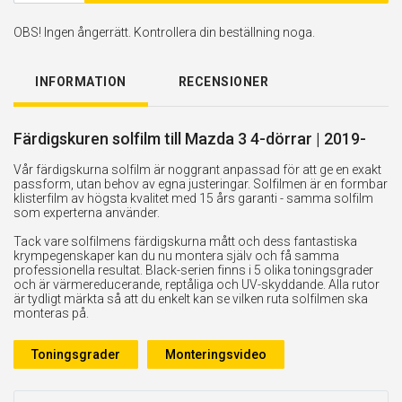
OBS! Ingen ångerrätt. Kontrollera din beställning noga.
INFORMATION
RECENSIONER
Färdigskuren solfilm till Mazda 3 4-dörrar | 2019-
Vår färdigskurna solfilm är noggrant anpassad för att ge en exakt
passform, utan behov av egna justeringar. Solfilmen är en formbar
klisterfilm av högsta kvalitet med 15 års garanti - samma solfilm
som experterna använder.
Tack vare solfilmens färdigskurna mått och dess fantastiska
krympegenskaper kan du nu montera själv och få samma
professionella resultat. Black-serien finns i 5 olika toningsgrader
och är värmereducerande, reptåliga och UV-skyddande. Alla rutor
är tydligt märkta så att du enkelt kan se vilken ruta solfilmen ska
monteras på.
Toningsgrader
Monteringsvideo