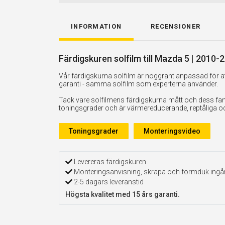
INFORMATION
RECENSIONER
Färdigskuren solfilm till Mazda 5 | 2010-
Vår färdigskurna solfilm är noggrant anpassad för att
garanti - samma solfilm som experterna använder.
Tack vare solfilmens färdigskurna mått och dess fan
toningsgrader och är värmereducerande, reptåliga och 
Toningsgrader
Monteringsvideo
Levereras färdigskuren
Monteringsanvisning, skrapa och formduk ingå
2-5 dagars leveranstid
Högsta kvalitet med 15 års garanti.