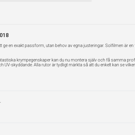
2018
 ge en exakt passform, utan behov av egna justeringar. Solfilmen är en 
tastiska krympegenskaper kan du nu montera själv och få samma professi
UV-skyddande. Alla rutor är tydligt märkta så att du enkelt kan se vilk
r