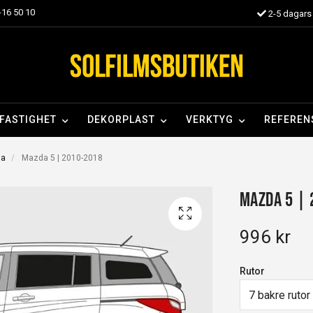
16 50 10
2-5 dagars 
FASTIGHET
DEKORPLAST
VERKTYG
REFEREN
da
Mazda 5 | 2010-2018
Mazda 5 |
996 kr
Rutor
7 bakre rutor