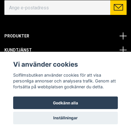
PRODUKTER
KUNDTJÄNST
Vi använder cookies
OM OSS
Solfilmsbutiken använder cookies för att visa
SOCIALA MEDIER
personliga annonser och analysera trafik. Genom att
fortsätta på webbplatsen godkänner du detta.
Godkänn alla
© Copyright 2026 Solfilmsbutiken. All rights reserved.
Inställningar