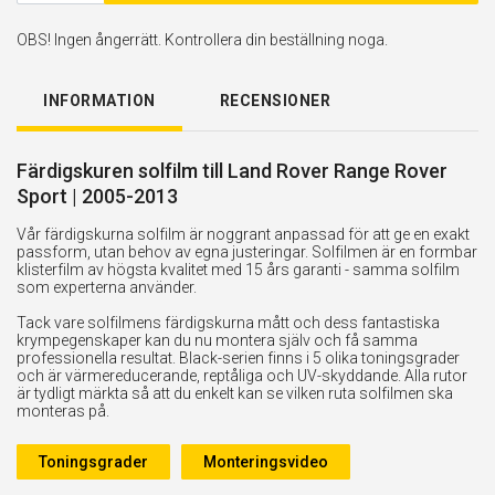
OBS! Ingen ångerrätt. Kontrollera din beställning noga.
INFORMATION
RECENSIONER
Färdigskuren solfilm till Land Rover Range Rover
Sport | 2005-2013
Vår färdigskurna solfilm är noggrant anpassad för att ge en exakt
passform, utan behov av egna justeringar. Solfilmen är en formbar
klisterfilm av högsta kvalitet med 15 års garanti - samma solfilm
som experterna använder.
Tack vare solfilmens färdigskurna mått och dess fantastiska
krympegenskaper kan du nu montera själv och få samma
professionella resultat. Black-serien finns i 5 olika toningsgrader
och är värmereducerande, reptåliga och UV-skyddande. Alla rutor
är tydligt märkta så att du enkelt kan se vilken ruta solfilmen ska
monteras på.
Toningsgrader
Monteringsvideo