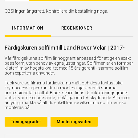
OBS! Ingen ångerrätt. Kontrollera din beställning noga.
INFORMATION
RECENSIONER
Färdigskuren solfilm till Land Rover Velar | 2017-
Vår färdigskurna solfilm är noggrant anpassad för att ge en exakt
passform, utan behov av egna justeringar. Solfilmen är en formbar
klisterfilm av högsta kvalitet med 15 års garanti - samma solfilm
som experterna använder.
Tack vare solfilmens färdigskurna mått och dess fantastiska
krympegenskaper kan du nu montera själv och få samma
professionella resultat. Black-serien finns i 5 olika toningsgrader
och är värmereducerande, reptåliga och UV-skyddande. Alla rutor
är tydligt märkta så att du enkelt kan se vilken ruta solfilmen ska
monteras på.
Toningsgrader
Monteringsvideo