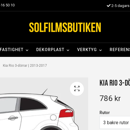
16 50 10
2-5 dagars 
FASTIGHET
DEKORPLAST
VERKTYG
REFEREN
Kia Rio 3-dörrar | 2013-2017
Kia Rio 3-
786 kr
Rutor
3 bakre rutor