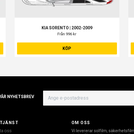
KIA SORENTO | 2002-2009
Från 996 kr
KÖP
 VÅR NYHETSBREV
TJÄNST
OM OSS
ta oss
Vi levererar solfilm, säkerhetsfil