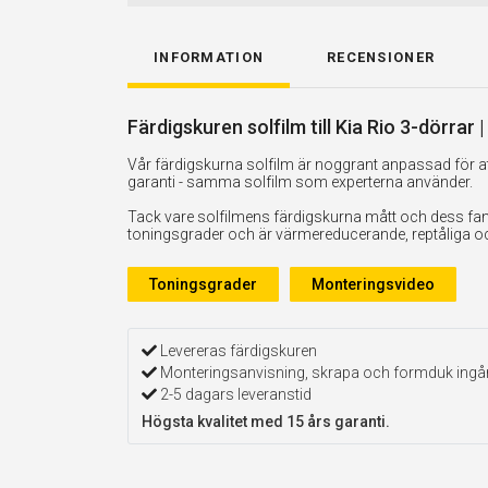
INFORMATION
RECENSIONER
Färdigskuren solfilm till Kia Rio 3-dörrar
Vår färdigskurna solfilm är noggrant anpassad för att
garanti - samma solfilm som experterna använder.
Tack vare solfilmens färdigskurna mått och dess fan
toningsgrader och är värmereducerande, reptåliga och 
Toningsgrader
Monteringsvideo
Levereras färdigskuren
Monteringsanvisning, skrapa och formduk ingå
2-5 dagars leveranstid
Högsta kvalitet med 15 års garanti.