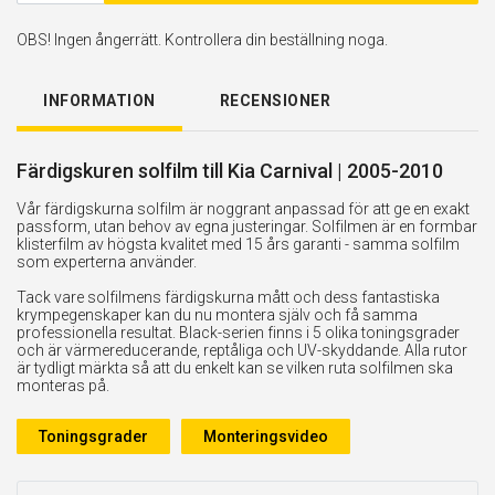
OBS! Ingen ångerrätt. Kontrollera din beställning noga.
INFORMATION
RECENSIONER
Färdigskuren solfilm till Kia Carnival | 2005-2010
Vår färdigskurna solfilm är noggrant anpassad för att ge en exakt
passform, utan behov av egna justeringar. Solfilmen är en formbar
klisterfilm av högsta kvalitet med 15 års garanti - samma solfilm
som experterna använder.
Tack vare solfilmens färdigskurna mått och dess fantastiska
krympegenskaper kan du nu montera själv och få samma
professionella resultat. Black-serien finns i 5 olika toningsgrader
och är värmereducerande, reptåliga och UV-skyddande. Alla rutor
är tydligt märkta så att du enkelt kan se vilken ruta solfilmen ska
monteras på.
Toningsgrader
Monteringsvideo