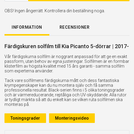
OBS! Ingen ångerrätt. Kontrollera din beställning noga.
INFORMATION
RECENSIONER
Färdigskuren solfilm till Kia Picanto 5-dörrar | 2017-
Vår färdigskurna solfilm är noggrant anpassad för att ge en exakt
passform, utan behov av egna justeringar. Solfilmen är en formbar
klisterfilm av högsta kvalitet med 15 års garanti - samma solfilm
som experterna använder.
Tack vare solfilmens färdigskurna mått och dess fantastiska
krympegenskaper kan du nu montera själv och få samma
professionella resultat. Black-serien finns i 5 olika toningsgrader
och är värmereducerande, reptåliga och UV-skyddande. Alla rutor
är tydligt märkta så att du enkelt kan se vilken ruta solfilmen ska
monteras på.
Toningsgrader
Monteringsvideo