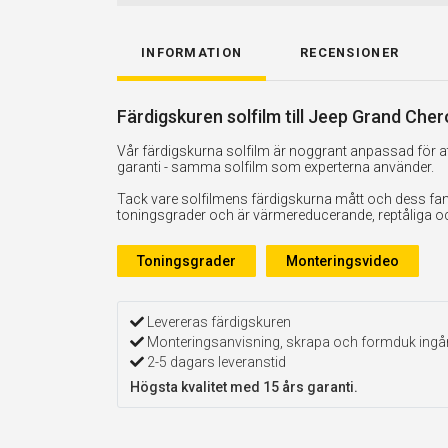
INFORMATION
RECENSIONER
Färdigskuren solfilm till Jeep Grand Che
Vår färdigskurna solfilm är noggrant anpassad för att
garanti - samma solfilm som experterna använder.
Tack vare solfilmens färdigskurna mått och dess fan
toningsgrader och är värmereducerande, reptåliga och 
Toningsgrader
Monteringsvideo
Levereras färdigskuren
Monteringsanvisning, skrapa och formduk ingå
2-5 dagars leveranstid
Högsta kvalitet med 15 års garanti.