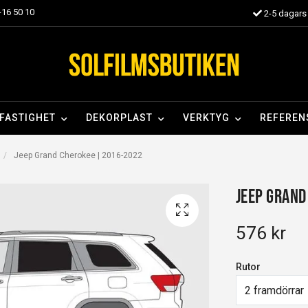
16 50 10
2-5 dagars 
FASTIGHET
DEKORPLAST
VERKTYG
REFEREN
Jeep Grand Cherokee | 2016-2022
Jeep Grand
576 kr
Rutor
2 framdörrar