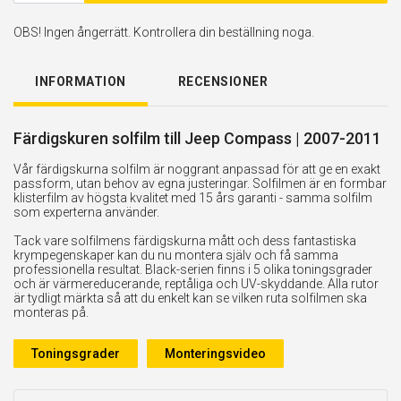
OBS! Ingen ångerrätt. Kontrollera din beställning noga.
INFORMATION
RECENSIONER
Färdigskuren solfilm till Jeep Compass | 2007-2011
Vår färdigskurna solfilm är noggrant anpassad för att ge en exakt
passform, utan behov av egna justeringar. Solfilmen är en formbar
klisterfilm av högsta kvalitet med 15 års garanti - samma solfilm
som experterna använder.
Tack vare solfilmens färdigskurna mått och dess fantastiska
krympegenskaper kan du nu montera själv och få samma
professionella resultat. Black-serien finns i 5 olika toningsgrader
och är värmereducerande, reptåliga och UV-skyddande. Alla rutor
är tydligt märkta så att du enkelt kan se vilken ruta solfilmen ska
monteras på.
Toningsgrader
Monteringsvideo