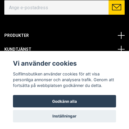
PRODUKTER
KUNDTJÄNST
Vi använder cookies
OM OSS
Solfilmsbutiken använder cookies för att visa
SOCIALA MEDIER
personliga annonser och analysera trafik. Genom att
fortsätta på webbplatsen godkänner du detta.
Godkänn alla
© Copyright 2026 Solfilmsbutiken. All rights reserved.
Inställningar