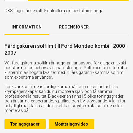
OBS! Ingen ångerrätt. Kontrollera din beställning noga.
INFORMATION
RECENSIONER
Färdigskuren solfilm till Ford Mondeo kombi | 2000-
2007
Vår färdigskurna solfilm är noggrant anpassad för att ge en exakt
passform, utan behov av egna justeringar. Solfilmen är en formbar
klisterfilm av högsta kvalitet med 15 års garanti - samma solfilm
som experterna använder.
Tack vare solfilmens färdigskurna mått och dess fantastiska
krympegenskaper kan du nu montera själv och få samma
professionella resultat. Black-serien finns i 5 olika toningsgrader
och är värmereducerande, reptåliga och UV-skyddande. Alla rutor
är tydligt märkta så att du enkelt kan se vilken ruta solfilmen ska
monteras på.
Toningsgrader
Monteringsvideo