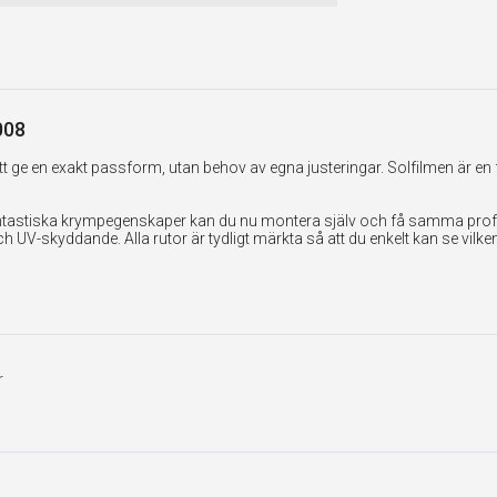
008
 ge en exakt passform, utan behov av egna justeringar. Solfilmen är en 
tastiska krympegenskaper kan du nu montera själv och få samma professi
UV-skyddande. Alla rutor är tydligt märkta så att du enkelt kan se vilk
r