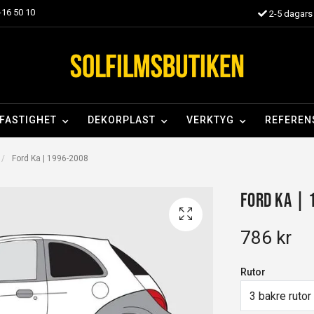
16 50 10
2-5 dagars 
FASTIGHET
DEKORPLAST
VERKTYG
REFEREN
Ford Ka | 1996-2008
Ford Ka | 
786 kr
Rutor
3 bakre rutor