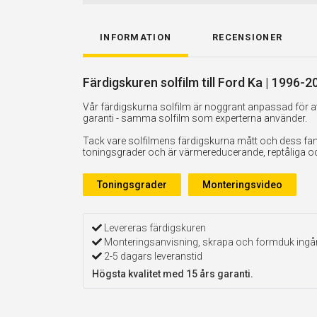
INFORMATION
RECENSIONER
Färdigskuren solfilm till Ford Ka | 1996-2
Vår färdigskurna solfilm är noggrant anpassad för att
garanti - samma solfilm som experterna använder.
Tack vare solfilmens färdigskurna mått och dess fan
toningsgrader och är värmereducerande, reptåliga och 
Toningsgrader
Monteringsvideo
Levereras färdigskuren
Monteringsanvisning, skrapa och formduk ingå
2-5 dagars leveranstid
Högsta kvalitet med 15 års garanti.