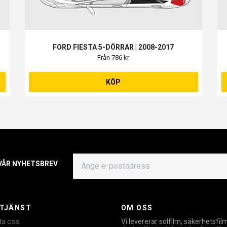
FORD FIESTA 5-DÖRRAR | 2008-2017
Från 786 kr
KÖP
 VÅR NYHETSBREV
TJÄNST
OM OSS
ta oss
Vi levererar solfilm, säkerhetsfil