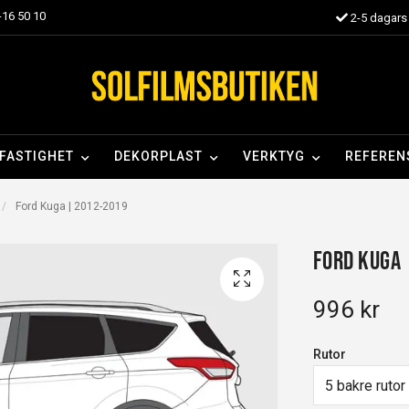
16 50 10
2-5 dagars 
FASTIGHET
DEKORPLAST
VERKTYG
REFEREN
Ford Kuga | 2012-2019
Ford Kuga 
996 kr
Rutor
5 bakre rutor