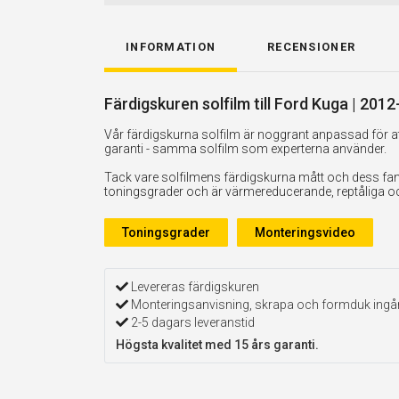
INFORMATION
RECENSIONER
Färdigskuren solfilm till Ford Kuga | 201
Vår färdigskurna solfilm är noggrant anpassad för att
garanti - samma solfilm som experterna använder.
Tack vare solfilmens färdigskurna mått och dess fan
toningsgrader och är värmereducerande, reptåliga och 
Toningsgrader
Monteringsvideo
Levereras färdigskuren
Monteringsanvisning, skrapa och formduk ingå
2-5 dagars leveranstid
Högsta kvalitet med 15 års garanti.