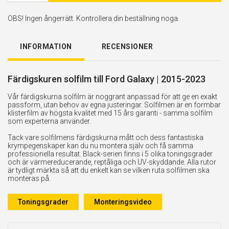
OBS! Ingen ångerrätt. Kontrollera din beställning noga.
INFORMATION
RECENSIONER
Färdigskuren solfilm till Ford Galaxy | 2015-2023
Vår färdigskurna solfilm är noggrant anpassad för att ge en exakt
passform, utan behov av egna justeringar. Solfilmen är en formbar
klisterfilm av högsta kvalitet med 15 års garanti - samma solfilm
som experterna använder.
Tack vare solfilmens färdigskurna mått och dess fantastiska
krympegenskaper kan du nu montera själv och få samma
professionella resultat. Black-serien finns i 5 olika toningsgrader
och är värmereducerande, reptåliga och UV-skyddande. Alla rutor
är tydligt märkta så att du enkelt kan se vilken ruta solfilmen ska
monteras på.
Toningsgrader
Monteringsvideo