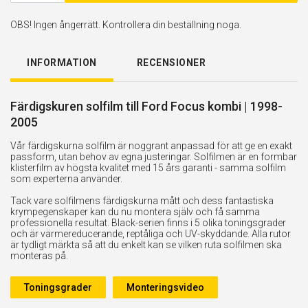
OBS! Ingen ångerrätt. Kontrollera din beställning noga.
INFORMATION
RECENSIONER
Färdigskuren solfilm till Ford Focus kombi | 1998-
2005
Vår färdigskurna solfilm är noggrant anpassad för att ge en exakt
passform, utan behov av egna justeringar. Solfilmen är en formbar
klisterfilm av högsta kvalitet med 15 års garanti - samma solfilm
som experterna använder.
Tack vare solfilmens färdigskurna mått och dess fantastiska
krympegenskaper kan du nu montera själv och få samma
professionella resultat. Black-serien finns i 5 olika toningsgrader
och är värmereducerande, reptåliga och UV-skyddande. Alla rutor
är tydligt märkta så att du enkelt kan se vilken ruta solfilmen ska
monteras på.
Toningsgrader
Monteringsvideo