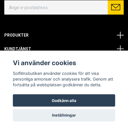
PRODUKTER
KUNDTJÄNST
Vi använder cookies
OM OSS
Solfilmsbutiken använder cookies för att visa
SOCIALA MEDIER
personliga annonser och analysera trafik. Genom att
fortsätta på webbplatsen godkänner du detta.
Godkänn alla
© Copyright 2026 Solfilmsbutiken. All rights reserved.
Inställningar