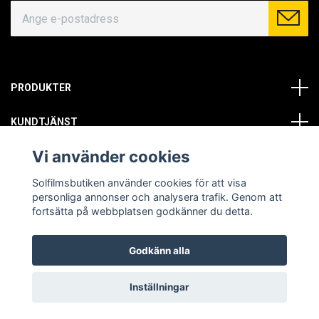
PRODUKTER
KUNDTJÄNST
Vi använder cookies
OM OSS
Solfilmsbutiken använder cookies för att visa
SOCIALA MEDIER
personliga annonser och analysera trafik. Genom att
fortsätta på webbplatsen godkänner du detta.
Godkänn alla
© Copyright 2026 Solfilmsbutiken. All rights reserved.
Inställningar