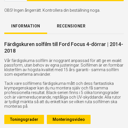
OBS! Ingen ångerrätt. Kontrollera din beställning noga.
INFORMATION
RECENSIONER
Färdigskuren solfilm till Ford Focus 4-dörrar | 2014-
2018
Vår färdigskurna solfilm är noggrant anpassad för att ge en exakt
passform, utan behov av egna justeringar. Solfilmen är en formbar
klisterfilm av högsta kvalitet med 15 års garanti - samma solfilm
som experterna använder.
Tack vare solfilmens färdigskurna mått och dess fantastiska
krympegenskaper kan du nu montera själv och få samma
professionella resultat. Black-serien finns i 5 olika toningsgrader
och är värmereducerande, reptåliga och UV-skyddande. Alla rutor
är tydligt märkta så att du enkelt kan se vilken ruta solfilmen ska
monteras på.
Toningsgrader
Monteringsvideo