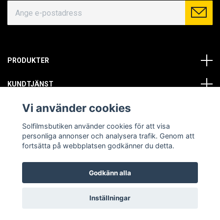
PRODUKTER
KUNDTJÄNST
Vi använder cookies
OM OSS
Solfilmsbutiken använder cookies för att visa
SOCIALA MEDIER
personliga annonser och analysera trafik. Genom att
fortsätta på webbplatsen godkänner du detta.
Godkänn alla
© Copyright 2026 Solfilmsbutiken. All rights reserved.
Inställningar