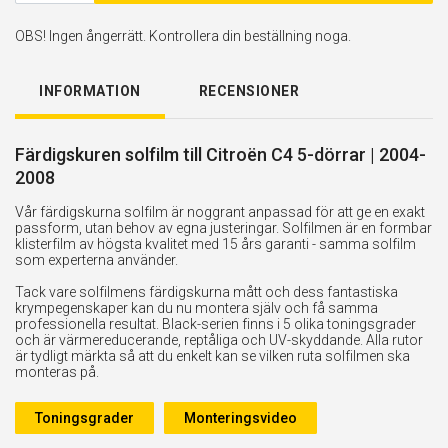
OBS! Ingen ångerrätt. Kontrollera din beställning noga.
INFORMATION
RECENSIONER
Färdigskuren solfilm till Citroën C4 5-dörrar | 2004-
2008
Vår färdigskurna solfilm är noggrant anpassad för att ge en exakt
passform, utan behov av egna justeringar. Solfilmen är en formbar
klisterfilm av högsta kvalitet med 15 års garanti - samma solfilm
som experterna använder.
Tack vare solfilmens färdigskurna mått och dess fantastiska
krympegenskaper kan du nu montera själv och få samma
professionella resultat. Black-serien finns i 5 olika toningsgrader
och är värmereducerande, reptåliga och UV-skyddande. Alla rutor
är tydligt märkta så att du enkelt kan se vilken ruta solfilmen ska
monteras på.
Toningsgrader
Monteringsvideo