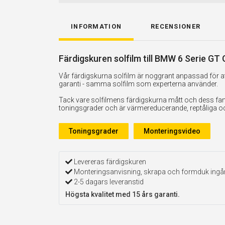
INFORMATION
RECENSIONER
Färdigskuren solfilm till BMW 6 Serie GT
Vår färdigskurna solfilm är noggrant anpassad för att
garanti - samma solfilm som experterna använder.
Tack vare solfilmens färdigskurna mått och dess fan
toningsgrader och är värmereducerande, reptåliga och 
Toningsgrader
Monteringsvideo
Levereras färdigskuren
Monteringsanvisning, skrapa och formduk ingå
2-5 dagars leveranstid
Högsta kvalitet med 15 års garanti.