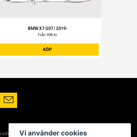
BMW X7 G07 | 2019-
Från 996 kr
KÖP
SOCIALA MEDIER
Vi använder cookies
m och
Facebook