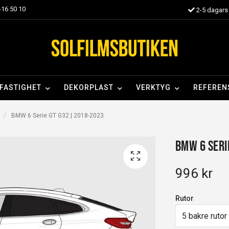
16 50 10
2-5 dagars 
FASTIGHET
DEKORPLAST
VERKTYG
REFEREN
BMW 6 Serie GT G32 | 2018-2023
BMW 6 Seri
996 kr
Rutor
5 bakre rutor