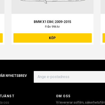
BMW X1 E84 | 2009-2015
Från 996 kr
KÖP
 VÅR NYHETSBREV
TJÄNST
OM OSS
ta oss
Vi levererar solfilm, säkerhetsfil