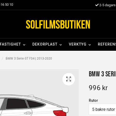
16 50 10
2-5 dagars 
FASTIGHET
DEKORPLAST
VERKTYG
REFEREN
BMW 3 Serie GT F34 | 2013-2020
BMW 3 Seri
996 kr
Rutor
5 bakre rutor