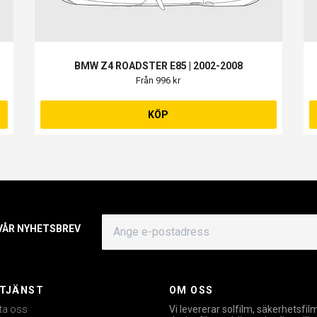
BMW Z4 ROADSTER E85 | 2002-2008
Från 996 kr
KÖP
 VÅR NYHETSBREV
TJÄNST
OM OSS
ta oss
Vi levererar solfilm, säkerhetsfil