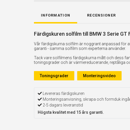
INFORMATION
RECENSIONER
Färdigskuren solfilm till BMW 3 Serie GT
Vår färdigskurna solfilm är noggrant anpassad för att
garanti - samma solfilm som experterna använder.
Tack vare solfilmens färdigskurna mått och dess fan
toningsgrader och är värmereducerande, reptåliga och 
Toningsgrader
Monteringsvideo
Levereras färdigskuren
Monteringsanvisning, skrapa och formduk ingå
2-5 dagars leveranstid
Högsta kvalitet med 15 års garanti.