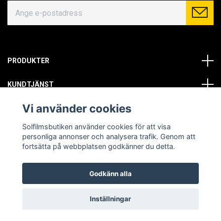
PRODUKTER
KUNDTJÄNST
Vi använder cookies
OM OSS
Solfilmsbutiken använder cookies för att visa
SOCIALA MEDIER
personliga annonser och analysera trafik. Genom att
fortsätta på webbplatsen godkänner du detta.
Godkänn alla
© Copyright 2026 Solfilmsbutiken. All rights reserved.
Inställningar