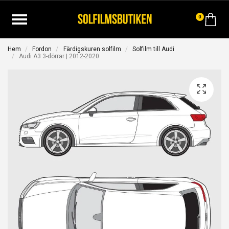
0
Hem
Fordon
Färdigskuren solfilm
Solfilm till Audi
Audi A3 3-dörrar | 2012-2020