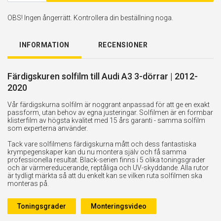
OBS! Ingen ångerrätt. Kontrollera din beställning noga.
INFORMATION
RECENSIONER
Färdigskuren solfilm till Audi A3 3-dörrar | 2012-
2020
Vår färdigskurna solfilm är noggrant anpassad för att ge en exakt
passform, utan behov av egna justeringar. Solfilmen är en formbar
klisterfilm av högsta kvalitet med 15 års garanti - samma solfilm
som experterna använder.
Tack vare solfilmens färdigskurna mått och dess fantastiska
krympegenskaper kan du nu montera själv och få samma
professionella resultat. Black-serien finns i 5 olika toningsgrader
och är värmereducerande, reptåliga och UV-skyddande. Alla rutor
är tydligt märkta så att du enkelt kan se vilken ruta solfilmen ska
monteras på.
Toningsgrader
Monteringsvideo