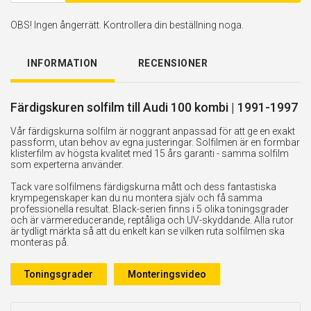
OBS! Ingen ångerrätt. Kontrollera din beställning noga.
INFORMATION
RECENSIONER
Färdigskuren solfilm till Audi 100 kombi | 1991-1997
Vår färdigskurna solfilm är noggrant anpassad för att ge en exakt
passform, utan behov av egna justeringar. Solfilmen är en formbar
klisterfilm av högsta kvalitet med 15 års garanti - samma solfilm
som experterna använder.
Tack vare solfilmens färdigskurna mått och dess fantastiska
krympegenskaper kan du nu montera själv och få samma
professionella resultat. Black-serien finns i 5 olika toningsgrader
och är värmereducerande, reptåliga och UV-skyddande. Alla rutor
är tydligt märkta så att du enkelt kan se vilken ruta solfilmen ska
monteras på.
Toningsgrader
Monteringsvideo