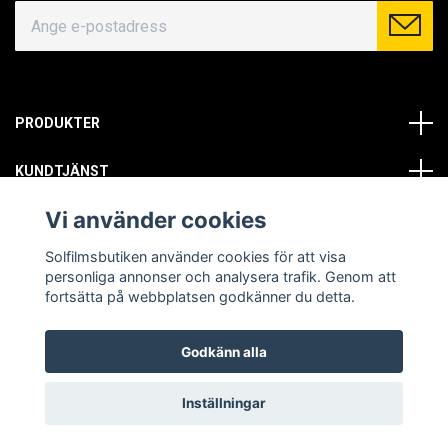
PRODUKTER
KUNDTJÄNST
Vi använder cookies
OM OSS
Solfilmsbutiken använder cookies för att visa
SOCIALA MEDIER
personliga annonser och analysera trafik. Genom att
fortsätta på webbplatsen godkänner du detta.
Godkänn alla
© Copyright 2026 Solfilmsbutiken. All rights reserved.
Inställningar