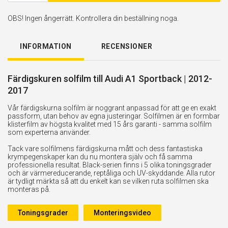
OBS! Ingen ångerrätt. Kontrollera din beställning noga.
INFORMATION
RECENSIONER
Färdigskuren solfilm till Audi A1 Sportback | 2012-
2017
Vår färdigskurna solfilm är noggrant anpassad för att ge en exakt
passform, utan behov av egna justeringar. Solfilmen är en formbar
klisterfilm av högsta kvalitet med 15 års garanti - samma solfilm
som experterna använder.
Tack vare solfilmens färdigskurna mått och dess fantastiska
krympegenskaper kan du nu montera själv och få samma
professionella resultat. Black-serien finns i 5 olika toningsgrader
och är värmereducerande, reptåliga och UV-skyddande. Alla rutor
är tydligt märkta så att du enkelt kan se vilken ruta solfilmen ska
monteras på.
Toningsgrader
Monteringsvideo