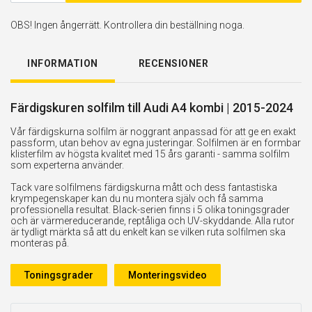
OBS! Ingen ångerrätt. Kontrollera din beställning noga.
INFORMATION
RECENSIONER
Färdigskuren solfilm till Audi A4 kombi | 2015-2024
Vår färdigskurna solfilm är noggrant anpassad för att ge en exakt
passform, utan behov av egna justeringar. Solfilmen är en formbar
klisterfilm av högsta kvalitet med 15 års garanti - samma solfilm
som experterna använder.
Tack vare solfilmens färdigskurna mått och dess fantastiska
krympegenskaper kan du nu montera själv och få samma
professionella resultat. Black-serien finns i 5 olika toningsgrader
och är värmereducerande, reptåliga och UV-skyddande. Alla rutor
är tydligt märkta så att du enkelt kan se vilken ruta solfilmen ska
monteras på.
Toningsgrader
Monteringsvideo