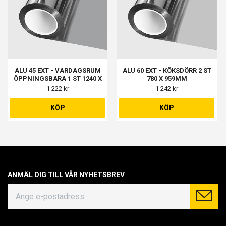
ALU 45 EXT - VARDAGSRUM
ALU 60 EXT - KÖKSDÖRR 2 ST
ÖPPNINGSBARA 1 ST 1240 X
780 X 959MM
1990MM
1 222 kr
1 242 kr
KÖP
KÖP
ANMÄL DIG TILL VÅR NYHETSBREV