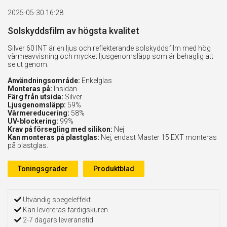
2025-05-30 16:28
Solskyddsfilm av högsta kvalitet
Silver 60 INT är en ljus och reflekterande solskyddsfilm med hög
värmeavvisning och mycket ljusgenomsläpp som är behaglig att
se ut genom.
Användningsområde:
Enkelglas
Monteras på:
Insidan
Färg från utsida:
Silver
Ljusgenomsläpp:
59%
Värmereducering:
58%
UV-blockering:
99%
Krav på försegling med silikon:
Nej
Kan monteras på plastglas:
Nej, endast Master 15 EXT monteras
på plastglas.
Toningsgrader
Produktblad
Utvändig spegeleffekt
Kan levereras färdigskuren
2-7 dagars leveranstid