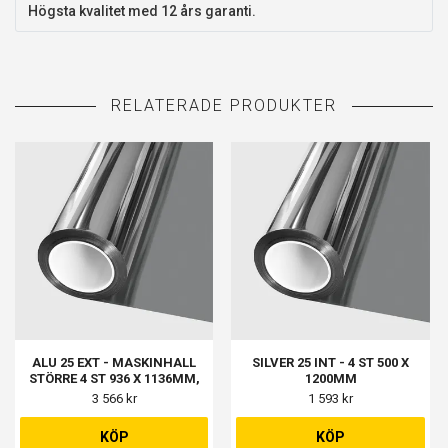
Högsta kvalitet med 12 års garanti.
ALU 25 EXT - MASKINHALL
SILVER 25 INT - 4 ST 500 X
STÖRRE 4 ST 936 X 1136MM,
1200MM
MASKINHALL MINDRE 3 ST
3 566 kr
1 593 kr
1136 X 736MM
KÖP
KÖP