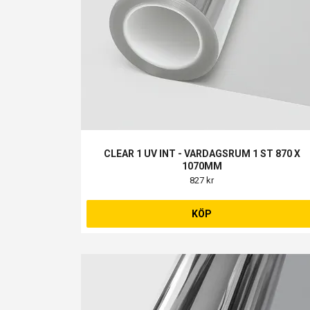
CLEAR 1 UV INT - VARDAGSRUM 1 ST 870 X
1070MM
827 kr
KÖP