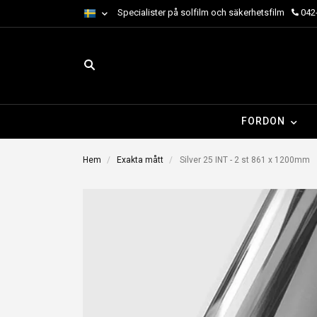
Specialister på solfilm och säkerhetsfilm
042-
FORDON
Hem
Exakta mått
Silver 25 INT - 2 st 861 x 1200mm