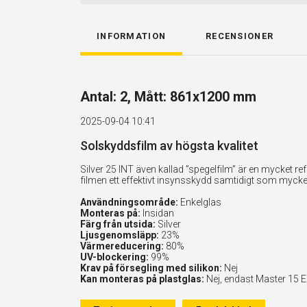
INFORMATION
RECENSIONER
Antal: 2, Mått: 861x1200 mm
2025-09-04 10:41
Solskyddsfilm av högsta kvalitet
Silver 25 INT även kallad ”spegelfilm” är en mycket 
filmen ett effektivt insynsskydd samtidigt som myck
Användningsområde:
Enkelglas
Monteras på:
Insidan
Färg från utsida:
Silver
Ljusgenomsläpp:
23%
Värmereducering:
80%
UV-blockering:
99%
Krav på försegling med silikon:
Nej
Kan monteras på plastglas:
Nej, endast Master 15 