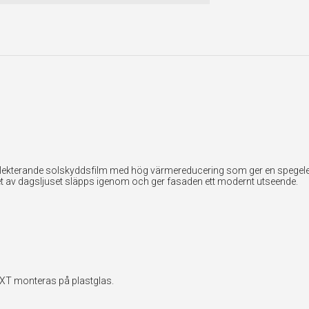
reflekterande solskyddsfilm med hög värmereducering som ger en spegelef
et av dagsljuset släpps igenom och ger fasaden ett modernt utseende.
EXT monteras på plastglas.