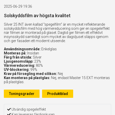
2025-06-29 19:36
Solskyddsfilm av högsta kvalitet
Silver 25 INT även kallad ”spegelfilm” är en mycket reflekterande
solskyddsfilm med hög värmereducering som ger en spegeleffekt
när filmen är monterad på glaset. Dagtid ger filmen ett effektivt
insynsskydd samtidigt som mycket av dagsljuset släpps igenom
och ger fasaden ett modernt utseende.
Användningsområde:
Enkelglas
Monteras på:
Insidan
Färg från utsida:
Silver
Ljusgenomsläpp:
23%
Värmereducering:
80%
UV-blockering:
99%
Krav på försegling med silikon:
Nej
Kan monteras på plastglas:
Nej, endast Master 15 EXT monteras
på plastglas.
Toningsgrader
Produktblad
Utvändig spegeleffekt
Kan levereras färdigskuren