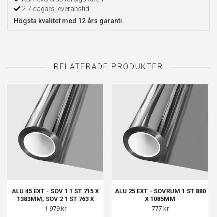
2-7 dagars leveranstid
Högsta kvalitet med 12 års garanti.
ALU 45 EXT - SOV 1 1 ST 715 X
ALU 25 EXT - SOVRUM 1 ST 880
1383MM, SOV 2 1 ST 763 X
X 1085MM
1422MM, BALK 1 1 ST 768 X
1 979 kr
777 kr
618MM, BALK 2 1 ST 768 X