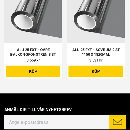
ALU 25 EXT - ÖVRE
ALU 25 EXT - SOVRUM 2 ST
BALKONGFÖNSTREN 8 ST
1150 X 1820MM,
1220 X 720MM
VARDAGSRUM 2 ST 1150 X
3 669 kr
3 531 kr
1050MM, SMALA FÖNSTER 2
ST 1150 X 300MM
KÖP
KÖP
ANMÄL DIG TILL VÅR NYHETSBREV