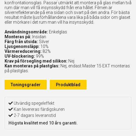
konfrontationsglas. Passar utmärkt att montera på glas mellan två
rum där man vill få insynsskydd från ena hållet. Filmen är
silverreflekterande på ena sidan och svart på den andra. För bästa
resultat måste ljusförhållandena vara lika på båda sidor om glaset
eller mörkare i det rum man vill ha insynsskydd.
Användningsområde:
Enkelglas
Monteras på:
Insidan
Färg från utsida:
Silver
Ljusgenomsläpp:
10%
Värmereducering:
82%
UV-blockering:
99%
Krav på försegling med silikon:
Nej
Kan monteras på plastglas:
Nej, endast Master 15 EXT monteras
på plastglas.
Toningsgrader
Produktblad
Utvändig spegeleffekt
Kan levereras färdigskuren
2-7 dagars leveranstid
Högsta kvalitet med 10 års garanti.