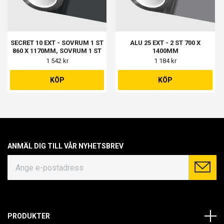
SECRET 10 EXT - SOVRUM 1 ST
ALU 25 EXT - 2 ST 700 X
860 X 1170MM, SOVRUM 1 ST
1400MM
275 X 1170MM
1 542 kr
1 184 kr
KÖP
KÖP
ANMÄL DIG TILL VÅR NYHETSBREV
PRODUKTER