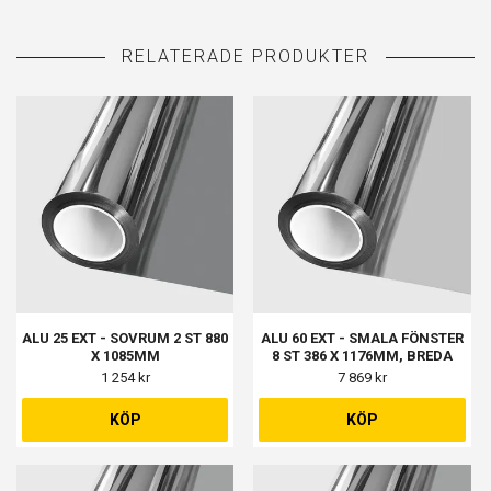
ALU 25 EXT - SOVRUM 2 ST 880
ALU 60 EXT - SMALA FÖNSTER
X 1085MM
8 ST 386 X 1176MM, BREDA
FÖNSTER 9 ST 986 X 1176MM,
1 254 kr
7 869 kr
BALKONGDÖRR 1 ST 967 X
1166MM
KÖP
KÖP