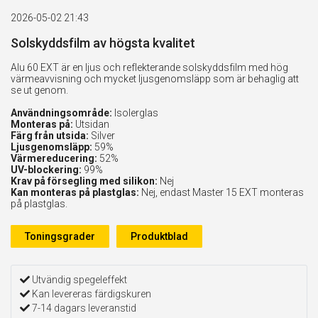
2026-05-02 21:43
Solskyddsfilm av högsta kvalitet
Alu 60 EXT är en ljus och reflekterande solskyddsfilm med hög
värmeavvisning och mycket ljusgenomsläpp som är behaglig att
se ut genom.
Användningsområde:
Isolerglas
Monteras på:
Utsidan
Färg från utsida:
Silver
Ljusgenomsläpp:
59%
Värmereducering:
52%
UV-blockering:
99%
Krav på försegling med silikon:
Nej
Kan monteras på plastglas:
Nej, endast Master 15 EXT monteras
på plastglas.
Toningsgrader
Produktblad
Utvändig spegeleffekt
Kan levereras färdigskuren
7-14 dagars leveranstid