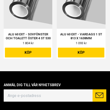
ALU 60 EXT - SOVFÖNSTER
ALU 60 EXT - VARDAGS 1 ST
OCH TOALETT ÖSTER 4 ST 530
813 X 1638MM
X 1145MM
1 804 kr
1 093 kr
KÖP
KÖP
ANMÄL DIG TILL VÅR NYHETSBREV