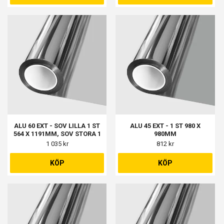
ALU 60 EXT - SOV LILLA 1 ST
ALU 45 EXT - 1 ST 980 X
564 X 1191MM, SOV STORA 1
980MM
ST 569 X 1191MM
1 035 kr
812 kr
KÖP
KÖP