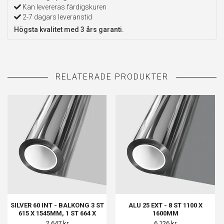
Kan levereras färdigskuren
2-7 dagars leveranstid
Högsta kvalitet med 3 års garanti.
SILVER 60 INT - BALKONG 3 ST
ALU 25 EXT - 8 ST 1100 X
615 X 1545MM, 1 ST 664 X
1600MM
1545MM
2 647 kr
6 126 kr