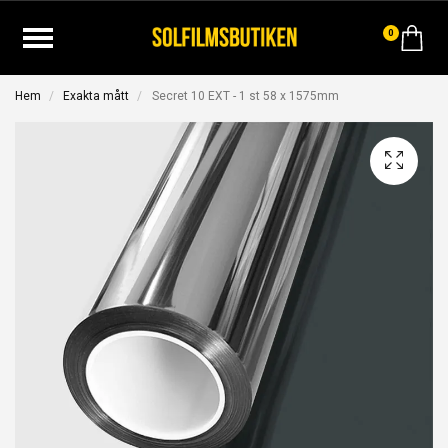
0
Hem
Exakta mått
Secret 10 EXT - 1 st 58 x 1575mm