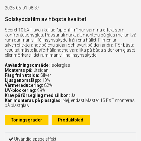
2025-05-01 08:37
Solskyddsfilm av högsta kvalitet
Secret 10 EXT även kallad ”spionfilm” har samma effekt som
konfrontationsglas. Passar utmärkt att montera på glas mellan två
rum där man vill få insynsskydd från ena hållet. Filmen är
silverreflekterande på ena sidan och svart på den andra. För bästa
resultat måste ljusförhållandena vara lika på båda sidor om glaset
eller mörkare i det rum man vill ha insynsskydd.
Användningsområde:
Isolerglas
Monteras på:
Utsidan
Färg från utsida:
Silver
Ljusgenomsläpp:
10%
Värmereducering:
82%
UV-blockering:
99%
Krav på försegling med silikon:
Ja
Kan monteras på plastglas:
Nej, endast Master 15 EXT monteras
på plastglas.
Toningsgrader
Produktblad
Utvändig spegeleffekt