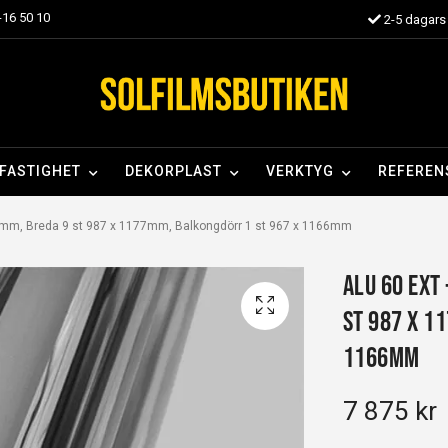
16 50 10
2-5 dagars 
FASTIGHET
DEKORPLAST
VERKTYG
REFEREN
7mm, Breda 9 st 987 x 1177mm, Balkongdörr 1 st 967 x 1166mm
Alu 60 EXT
st 987 x 1
1166mm
7 875 kr