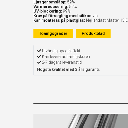
Ljusgenomsläpp:
59%
Värmereducering:
52%
UV-blockering:
99%
Krav på försegling med silikon:
Ja
Kan monteras på plastglas:
Nej, endast Master 15 
Toningsgrader
Produktblad
Utvändig spegeleffekt
Kan levereras färdigskuren
2-7 dagars leveranstid
Högsta kvalitet med 3 års garanti.