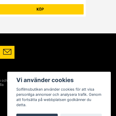
KÖP
SOCIALA MEDIER
Vi använder cookies
m och
Facebook
lla
Instagram
Solfilmsbutiken använder cookies för att visa
YouTube
personliga annonser och analysera trafik. Genom
att fortsätta på webbplatsen godkänner du
detta.