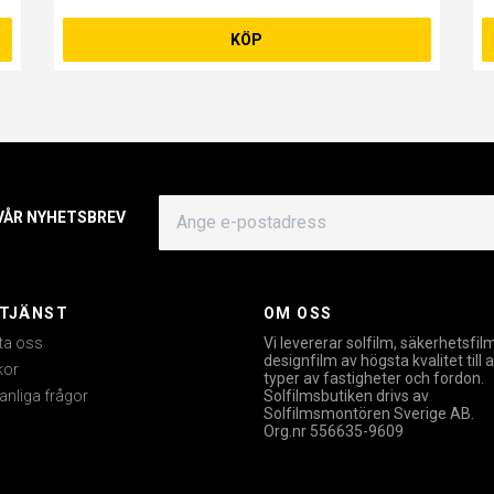
KÖP
 VÅR NYHETSBREV
TJÄNST
OM OSS
ta oss
Vi levererar solfilm, säkerhetsfil
designfilm av högsta kvalitet till a
kor
typer av fastigheter och fordon.
anliga frågor
Solfilmsbutiken drivs av
Solfilmsmontören Sverige AB.
Org.nr 556635-9609