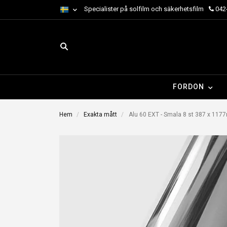
Specialister på solfilm och säkerhetsfilm
042-
FORDON
Hem
Exakta mått
Alu 60 EXT - Smala 8 st 387 x 117