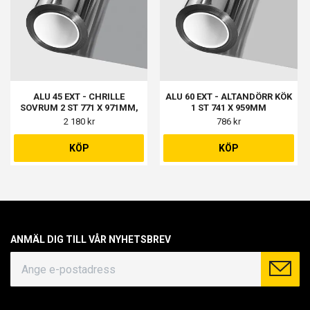
ALU 45 EXT - CHRILLE
ALU 60 EXT - ALTANDÖRR KÖK
SOVRUM 2 ST 771 X 971MM,
1 ST 741 X 959MM
HALL 1 ST 872 X 864MM, KÖK 1
2 180 kr
786 kr
ST 1107 X 1036MM
KÖP
KÖP
ANMÄL DIG TILL VÅR NYHETSBREV