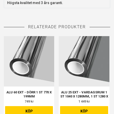
Högsta kvalitet med 3 års garanti.
ALU 60 EXT - DÖRR 1 ST 770 X
ALU 25 EXT - VARDAGSRUM 1
199MM
ST 1040 X 1280MM, 1 ST 1280 X
1280MM
749 kr
1 449 kr
KÖP
KÖP