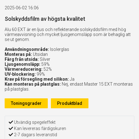
2025-06-02 16:06
Solskyddsfilm av högsta kvalitet
Alu 60 EXT är en ljus och reflekterande solskyddsfilm med hög
värmeavvisning och mycket ljusgenomsläpp som är behaglig att
se ut genom.
Användningsområde:
Isolerglas
Monteras på:
Utsidan
Färg från utsida:
Silver
Ljusgenomsläpp:
59%
Värmereducering:
52%
UV-blockering:
99%
Krav på försegling med silikon:
Ja
Kan monteras på plastglas:
Nej, endast Master 15 EXT monteras
på plastglas.
Toningsgrader
Produktblad
Utvändig spegeleffekt
Kan levereras färdigskuren
2-7 dagars leveranstid