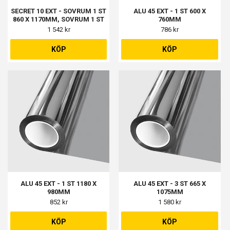
SECRET 10 EXT - SOVRUM 1 ST
ALU 45 EXT - 1 ST 600 X
860 X 1170MM, SOVRUM 1 ST
760MM
275 X 1170MM
1 542 kr
786 kr
KÖP
KÖP
ALU 45 EXT - 1 ST 1180 X
ALU 45 EXT - 3 ST 665 X
980MM
1075MM
852 kr
1 580 kr
KÖP
KÖP