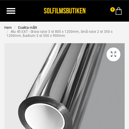
0
Hem
Exakta mått
Alu 45 EXT - Stora rutor 3 st 800 x 1200mm, Små rutor 2 st 350 x
1200mm, Badrum 3 st 500 x 900mm