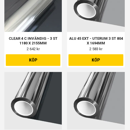
CLEAR 4 C INVÄNDIG - 3 ST
ALU 45 EXT - UTERUM 3 ST 804
1180 X 2155MM
X 1694MM
2 642 kr
2 583 kr
KÖP
KÖP