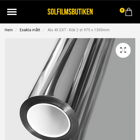
0
Hem
Exakta mått
Alu 45 EXT - Kök 2 st 975 x 1300mm