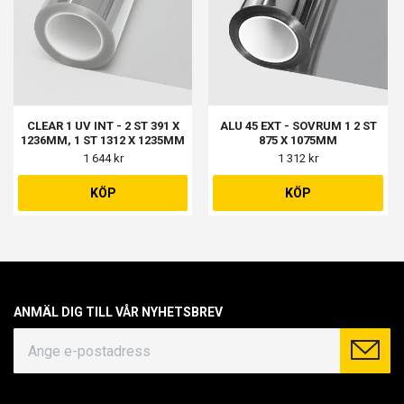
CLEAR 1 UV INT - 2 ST 391 X
ALU 45 EXT - SOVRUM 1 2 ST
1236MM, 1 ST 1312 X 1235MM
875 X 1075MM
1 644 kr
1 312 kr
KÖP
KÖP
ANMÄL DIG TILL VÅR NYHETSBREV