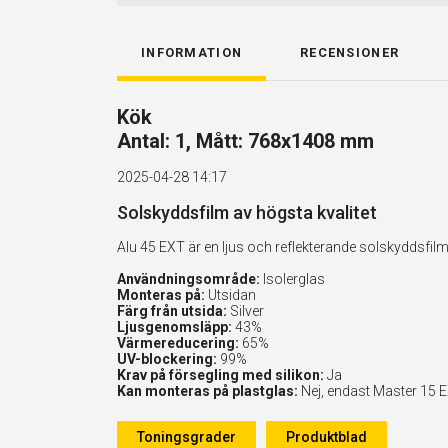
INFORMATION
RECENSIONER
Kök
Antal: 1, Mått: 768x1408 mm
2025-04-28 14:17
Solskyddsfilm av högsta kvalitet
Alu 45 EXT är en ljus och reflekterande solskyddsf
Användningsområde:
Isolerglas
Monteras på:
Utsidan
Färg från utsida:
Silver
Ljusgenomsläpp:
43%
Värmereducering:
65%
UV-blockering:
99%
Krav på försegling med silikon:
Ja
Kan monteras på plastglas:
Nej, endast Master 15 
Toningsgrader
Produktblad