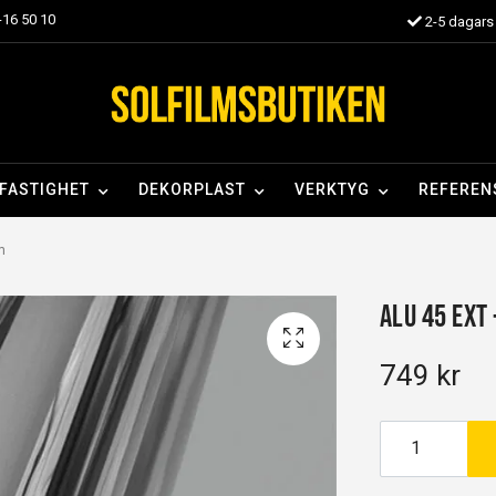
16 50 10
2-5 dagars 
FASTIGHET
DEKORPLAST
VERKTYG
REFEREN
m
Alu 45 EXT
749 kr