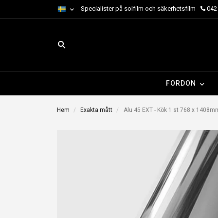
Specialister på solfilm och säkerhetsfilm
042-
FORDON
Hem
Exakta mått
Alu 45 EXT - Kök 1 st 768 x 1408m