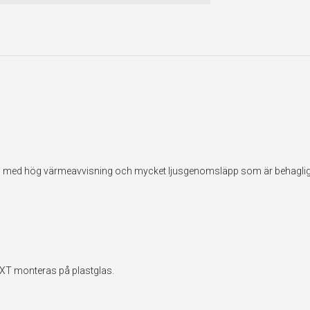
ilm med hög värmeavvisning och mycket ljusgenomsläpp som är behaglig
EXT monteras på plastglas.