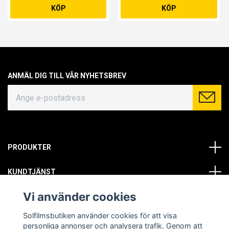
ST 813 X 1873MM, ALTAN
KÖP
KÖP
UTAN DÖRR 2 ST 898 X
1968MM, SOVRUM FÖNSTER 1
ST 368 X 1968MM
ANMÄL DIG TILL VÅR NYHETSBREV
PRODUKTER
KUNDTJÄNST
Vi använder cookies
OM OSS
Solfilmsbutiken använder cookies för att visa
SOCIALA MEDIER
personliga annonser och analysera trafik. Genom att