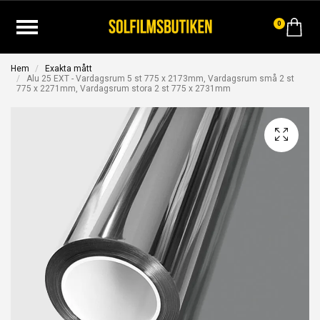
0
Hem
Exakta mått
Alu 25 EXT - Vardagsrum 5 st 775 x 2173mm, Vardagsrum små 2 st
775 x 2271mm, Vardagsrum stora 2 st 775 x 2731mm