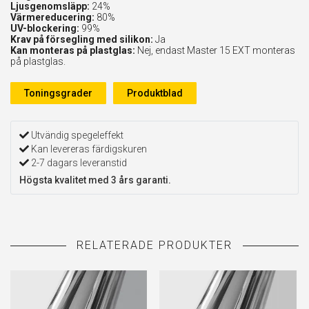
Ljusgenomsläpp:
24%
Värmereducering:
80%
UV-blockering:
99%
Krav på försegling med silikon:
Ja
Kan monteras på plastglas:
Nej, endast Master 15 EXT monteras
på plastglas.
Toningsgrader
Produktblad
Utvändig spegeleffekt
Kan levereras färdigskuren
2-7 dagars leveranstid
Högsta kvalitet med 3 års garanti.