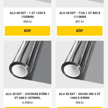
ALU 60 EXT - 1 ST 1220 X
ALU 60 EXT - TOA 1 ST 840 X
1330MM
1110MM
896 kr
801 kr
KÖP
KÖP
ALU 25 EXT - SOVRUM DÖRR 1
ALU 45 EXT - SIDAN OM 3 ST
ST 668 X 1873MM,
1460 X 87MM
KÖKSFÖNSTER 1 ST 868 X
6 098 kr
996 kr
868MM, ALTAN MED DÖRR 2