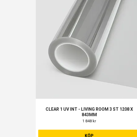
CLEAR 1 UV INT - LIVING ROOM 3 ST 1208 X
843MM
1 848 kr
KÖP