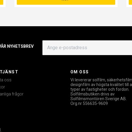
 VÅR NYHETSBREV
TJÄNST
OM OSS
ta oss
Vi levererar solfilm, säkerhetsfil
designfilm av högsta kvalitet till a
kor
typer av fastigheter och fordon.
anliga frågor
Solfilmsbutiken drivs av
Solfilmsmontören Sverige AB.
Org.nr 556635-9609
.