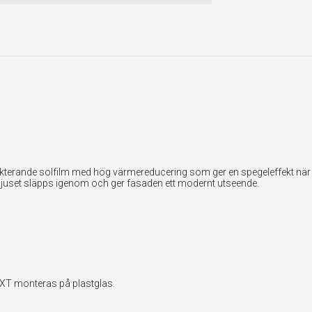
lekterande solfilm med hög värmereducering som ger en spegeleffekt när f
ljuset släpps igenom och ger fasaden ett modernt utseende.
EXT monteras på plastglas.