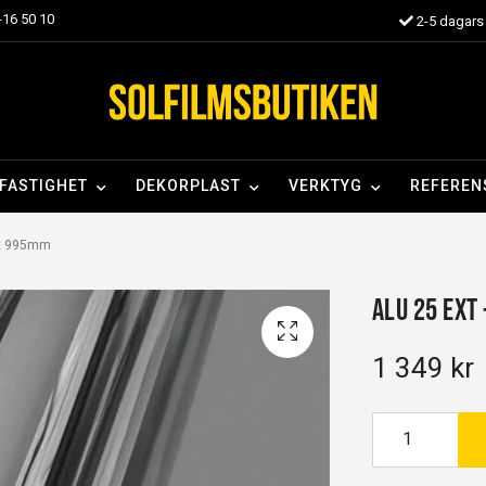
16 50 10
2-5 dagars 
FASTIGHET
DEKORPLAST
VERKTYG
REFEREN
5 x 995mm
Alu 25 EXT
1 349 kr