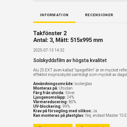
INFORMATION
RECENSIONER
Takfönster 2
Antal: 3, Mått: 515x995 mm
2025-07-13 14:32
Solskyddsfilm av högsta kvalitet
Alu 25 EXT även kallad ”spegelfilm” är en mycket ref
effektivt insynsskydd samtidigt som mycket av dags
Användningsområde:
Isolerglas
Monteras på:
Utsidan
Färg från utsida:
Silver
Ljusgenomsläpp:
24%
Värmereducering:
80%
UV-blockering:
99%
Krav på försegling med silikon:
Ja
Kan monteras på plastglas:
Nej, endast Master 15 