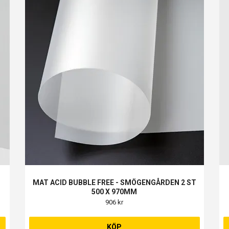
MAT ACID BUBBLE FREE - SMÖGENGÅRDEN 2 ST
500 X 970MM
906 kr
KÖP