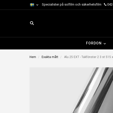
Specialister på solfilm och säkerhetsfilm
042-
FORDON
Hem
Exakta mått
Alu 25 EXT - Takfönster 2 3 st 51