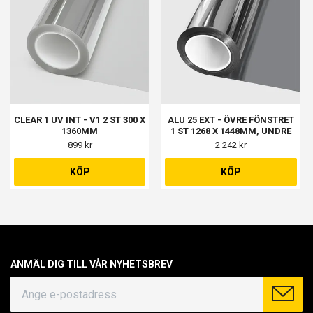
CLEAR 1 UV INT - V1 2 ST 300 X
ALU 25 EXT - ÖVRE FÖNSTRET
1360MM
1 ST 1268 X 1448MM, UNDRE
FÖNSTER 1 ST 1268 X 638MM,
899 kr
2 242 kr
DÖRREN 1 ST 768 X 1898MM
KÖP
KÖP
ANMÄL DIG TILL VÅR NYHETSBREV