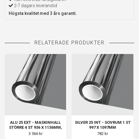
2-7 dagars leveranstid
Högsta kvalitet med 3 års garanti.
ALU 25 EXT - MASKINHALL
SILVER 25 INT - SOVRUM 1 ST
STÖRRE 4 ST 936 X 1136MM,
997 X 1097MM
MASKINHALL MINDRE 3 ST
3 566 kr
782 kr
1136 X 736MM