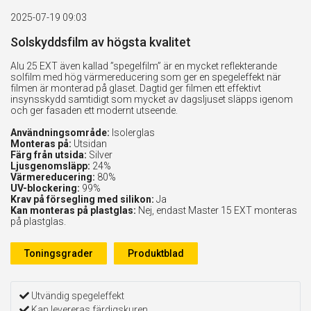
2025-07-19 09:03
Solskyddsfilm av högsta kvalitet
Alu 25 EXT även kallad ”spegelfilm” är en mycket reflekterande
solfilm med hög värmereducering som ger en spegeleffekt när
filmen är monterad på glaset. Dagtid ger filmen ett effektivt
insynsskydd samtidigt som mycket av dagsljuset släpps igenom
och ger fasaden ett modernt utseende.
Användningsområde:
Isolerglas
Monteras på:
Utsidan
Färg från utsida:
Silver
Ljusgenomsläpp:
24%
Värmereducering:
80%
UV-blockering:
99%
Krav på försegling med silikon:
Ja
Kan monteras på plastglas:
Nej, endast Master 15 EXT monteras
på plastglas.
Toningsgrader
Produktblad
Utvändig spegeleffekt
Kan levereras färdigskuren