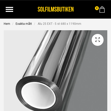
0
Hem
Exakta mått
Alu 25 EXT - 5 st 680 x 1190mm