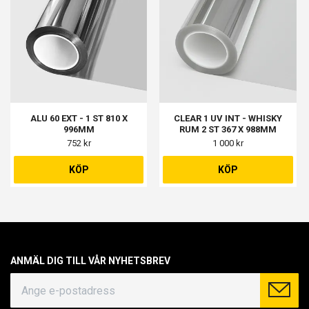
ALU 60 EXT - 1 ST 810 X
CLEAR 1 UV INT - WHISKY
996MM
RUM 2 ST 367 X 988MM
752 kr
1 000 kr
KÖP
KÖP
ANMÄL DIG TILL VÅR NYHETSBREV