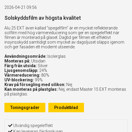
2026-04-21 09:56
Solskyddsfilm av högsta kvalitet
Alu 25 EXT även kallad ”spegelfilm” är en mycket reflekterande
solfilm med hög värmereducering som ger en spegeleffekt när
filmen är monterad på glaset. Dagtid ger filmen ett effektivt
insynsskydd samtidigt som mycket av dagsljuset släpps igenom
och ger fasaden ett modernt utseende.
Användningsområde:
Isolerglas
Monteras på:
Utsidan
Färg från utsida:
Silver
Ljusgenomsläpp:
24%
Värmereducering:
80%
UV-blockering:
99%
Krav på försegling med silikon:
Nej
Kan monteras på plastglas:
Nej, endast Master 15 EXT monteras
på plastglas.
Toningsgrader
Produktblad
Utvändig spegeleffekt
Kan levereras färdigskuren