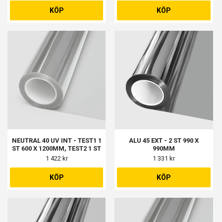
KÖP
KÖP
NEUTRAL 40 UV INT - TEST1 1
ALU 45 EXT - 2 ST 990 X
ST 600 X 1200MM, TEST2 1 ST
990MM
1150 X 1200MM
1 422 kr
1 331 kr
KÖP
KÖP