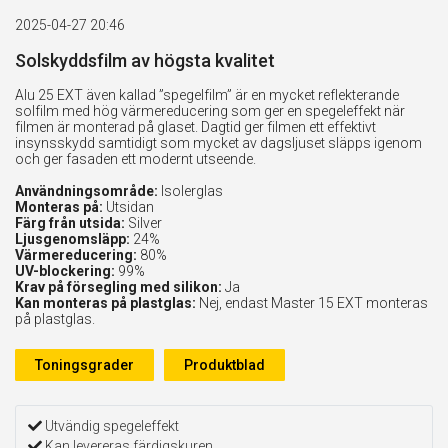
2025-04-27 20:46
Solskyddsfilm av högsta kvalitet
Alu 25 EXT även kallad ”spegelfilm” är en mycket reflekterande
solfilm med hög värmereducering som ger en spegeleffekt när
filmen är monterad på glaset. Dagtid ger filmen ett effektivt
insynsskydd samtidigt som mycket av dagsljuset släpps igenom
och ger fasaden ett modernt utseende.
Användningsområde:
Isolerglas
Monteras på:
Utsidan
Färg från utsida:
Silver
Ljusgenomsläpp:
24%
Värmereducering:
80%
UV-blockering:
99%
Krav på försegling med silikon:
Ja
Kan monteras på plastglas:
Nej, endast Master 15 EXT monteras
på plastglas.
Toningsgrader
Produktblad
Utvändig spegeleffekt
Kan levereras färdigskuren