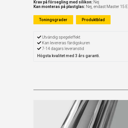
Krav på försegling med silikon:
Nej
Kan monteras på plastglas:
Nej, endast Master 15 
Toningsgrader
Produktblad
Utvändig spegeleffekt
Kan levereras färdigskuren
7-14 dagars leveranstid
Högsta kvalitet med 3 års garanti.