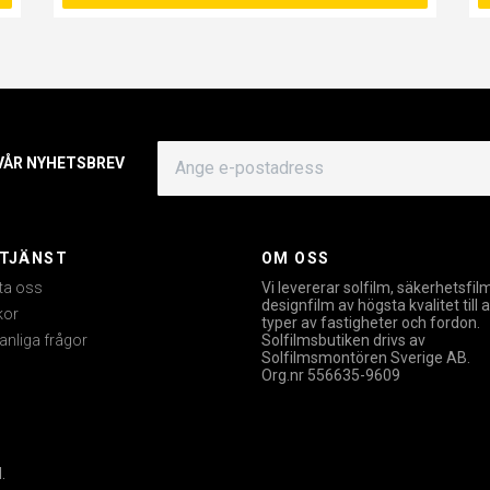
 VÅR NYHETSBREV
TJÄNST
OM OSS
ta oss
Vi levererar solfilm, säkerhetsfil
designfilm av högsta kvalitet till a
kor
typer av fastigheter och fordon.
anliga frågor
Solfilmsbutiken drivs av
Solfilmsmontören Sverige AB.
Org.nr 556635-9609
.