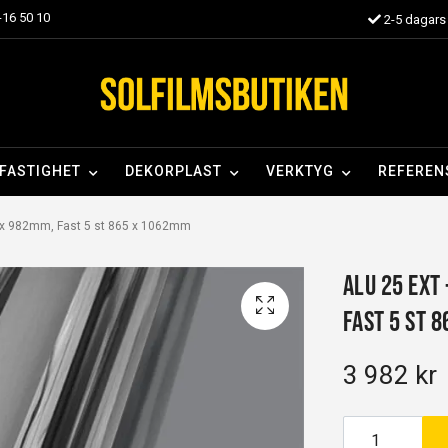
16 50 10
2-5 dagars 
FASTIGHET
DEKORPLAST
VERKTYG
REFEREN
8 x 982mm, Fast 5 st 865 x 1062mm
Alu 25 EXT
Fast 5 st 
3 982 kr