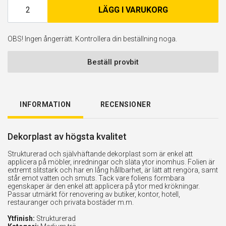
LÄGG I VARUKORG
OBS! Ingen ångerrätt. Kontrollera din beställning noga.
Beställ provbit
INFORMATION
RECENSIONER
Dekorplast av högsta kvalitet
Strukturerad och självhäftande dekorplast som är enkel att
applicera på möbler, inredningar och släta ytor inomhus. Folien är
extremt slitstark och har en lång hållbarhet, är lätt att rengöra, samt
står emot vatten och smuts. Tack vare foliens formbara
egenskaper är den enkel att applicera på ytor med krökningar.
Passar utmärkt för renovering av butiker, kontor, hotell,
restauranger och privata bostäder m.m.
Ytfinish:
Strukturerad