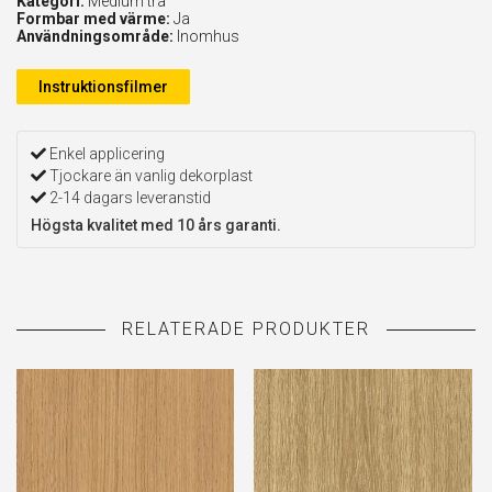
Kategori:
Medium trä
Formbar med värme:
Ja
Användningsområde:
Inomhus
Instruktionsfilmer
Enkel applicering
Tjockare än vanlig dekorplast
2-14 dagars leveranstid
Högsta kvalitet med 10 års garanti.